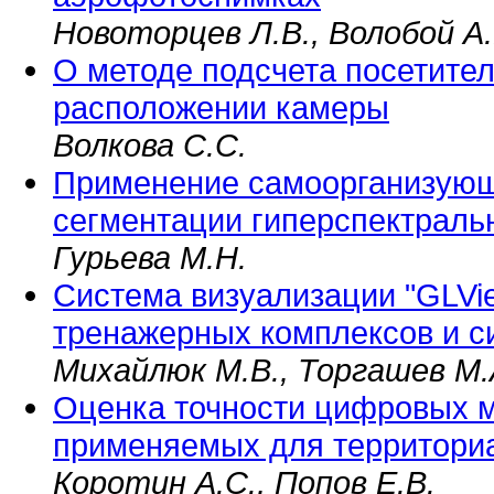
Новоторцев Л.В., Волобой А.
О методе подсчета посетите
расположении камеры
Волкова С.С.
Применение самоорганизующ
сегментации гиперспектраль
Гурьева М.Н.
Система визуализации "GLVi
тренажерных комплексов и с
Михайлюк М.В., Торгашев М.
Оценка точности цифровых 
применяемых для территори
Коротин А.С., Попов Е.В.