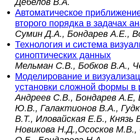
Дебелов В.А.
Автоматическое приближение
второго порядка в задачах 
Сумин Д.А., Бондарев А.Е., В
Технология и система визуа
синоптических данных
Мельман С.В., Бобков В.А., 
Моделирование и визуализац
установки сложной формы в
Андреев С.В., Бондарев А.Е,
Ю.В., Галактионов В.А., Гуд
В.Т., Иловайская Е.Б., Князь 
Новикова Н.Д.,Ососков М.В.
О.Б., Бондарева Н.А.