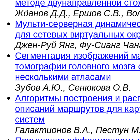
методе двунаправленной сто
Жданов Д.Д., Ершов С.В., Вол
Мульти-серверная динамичес
для сетевых виртуальных ок
Джен-Руй Янг, Фу-Сианг Чан
Сегментация изображений ма
томографии головного мозга
несколькими атласами
Зубов А.Ю., Сенюкова О.В.
Алгоритмы построения и рас
описаний маршрутов для ка
систем
Галактионов В.А., Пестун М