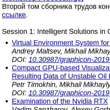
Второй том сборника трудов ко
ссылке
.
Session 1: Intelligent Solutions i
Virtual Environment System for
Andrey Maltsev, Mikhail Mikha
DOI:
10.30987/graphicon-2019
Compact GPU-based Visualizati
Resulting Data of Unstable Oil
Petr Timokhin, Mikhail Mikhayl
DOI:
10.30987/graphicon-2019
Examination of the Nvidia RTX
Vadim Sanzharov, Alexey Gorbo