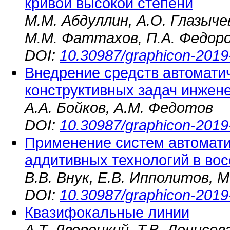
кривой высокой степени
М.М. Абдуллин, А.О. Глазыче
М.М. Фаттахов, П.А. Федор
DOI:
10.30987/graphicon-2019
Внедрение средств автомати
конструктивных задач инжен
А.А. Бойков, А.М. Федотов
DOI:
10.30987/graphicon-2019
Применение систем автомати
аддитивных технологий в во
В.В. Внук, Е.В. Ипполитов, 
DOI:
10.30987/graphicon-2019
Квазифокальные линии
А.Т. Дворецкий, Т.В. Денисов