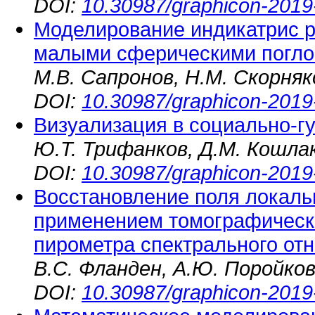
DOI:
10.30987/graphicon-2019
Моделирование индикатрис р
малыми сферическими погл
М.В. Сапронов, Н.М. Скорняк
DOI:
10.30987/graphicon-2019
Визуализация в социально-г
Ю.Т. Трифанков, Д.М. Кошла
DOI:
10.30987/graphicon-2019
Восстановление поля локаль
применением томографическ
пирометра спектрального от
В.С. Фланден, А.Ю. Поройков
DOI:
10.30987/graphicon-2019