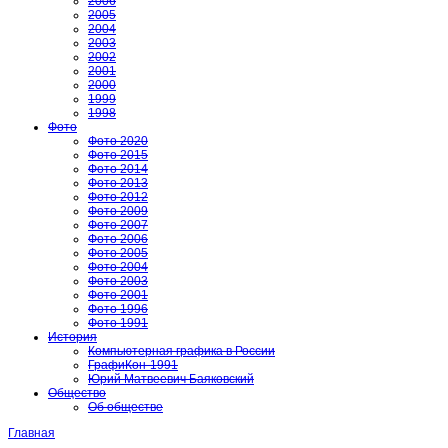
2006
2005
2004
2003
2002
2001
2000
1999
1998
Фото
Фото 2020
Фото 2015
Фото 2014
Фото 2013
Фото 2012
Фото 2009
Фото 2007
Фото 2006
Фото 2005
Фото 2004
Фото 2003
Фото 2001
Фото 1996
Фото 1991
История
Компьютерная графика в России
ГрафиКон-1991
Юрий Матвеевич Баяковский
Общество
Об обществе
Главная