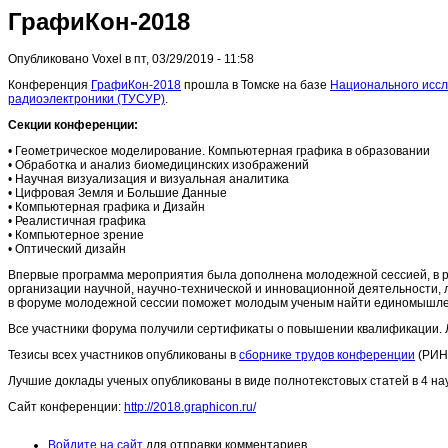
ГрафиКон-2018
Опубликовано Voxel в пт, 03/29/2019 - 11:58
Конференция
ГрафиКон-2018
прошла в Томске на базе
Национального иссл
радиоэлектроники (ТУСУР)
.
Секции конференции:
• Геометрическое моделирование. Компьютерная графика в образовании
• Обработка и анализ биомедицинских изображений
• Научная визуализация и визуальная аналитика
• Цифровая Земля и Большие Данные
• Компьютерная графика и Дизайн
• Реалистичная графика
• Компьютерное зрение
• Оптический дизайн
Впервые программа мероприятия была дополнена молодежной сессией, в р
организации научной, научно-технической и инновационной деятельности, 
в форуме молодежной сессии поможет молодым ученым найти единомышленн
Все участники форума получили сертификаты о повышении квалификации. 
Тезисы всех участников опубликованы в
сборнике трудов конференции
(РИН
Лучшие доклады ученых опубликованы в виде полнотекстовых статей в 4 нау
Сайт конференции:
http://2018.graphicon.ru/
Войдите на сайт
для отправки комментариев