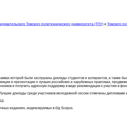
едовательского Томского политехнического университета (ТПУ)
и
Томского го
амках которой были заслушаны доклады студентов и аспирантов, а также бы
лекции и презентации о лучших российских и зарубежных практиках, продви
иков и получить адресную поддержку в виде рекомендации к участию в фон
Лучшие доклады среди участников молодежной сессии отмечены дипломами и
Ц).
чных изданиях, индексируемых в б/д Scopus.