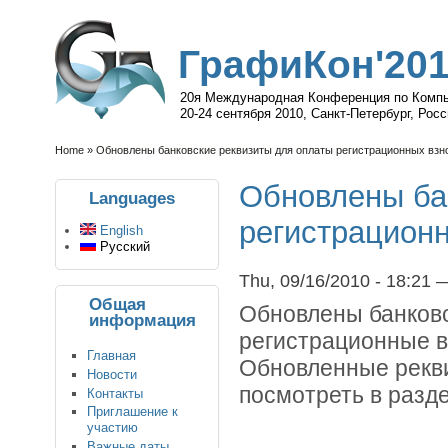
ГрафиКон'20
20я Международная Конференция по Компь
20-24 сентября 2010, Санкт-Петербург, Рос
Home
» Обновлены банковские реквизиты для оплаты регистрационных взн
Обновлены ба
Languages
регистрацион
English
Русский
Thu, 09/16/2010 - 18:21 
Общая
Обновлены банковс
информация
регистрационные в
Главная
Обновленные рекви
Новости
посмотреть в разд
Контакты
Приглашение к
участию
Важные даты