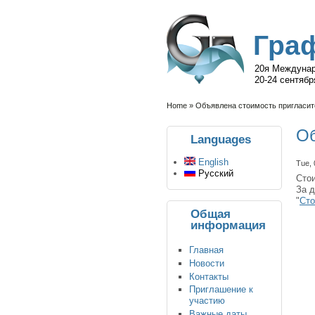
Гра
20я Междунар
20-24 сентябр
Home
» Объявлена стоимость пригласите
Об
Languages
English
Tue, 
Русский
Стои
За 
"
Сто
Общая
информация
Главная
Новости
Контакты
Приглашение к
участию
Важные даты